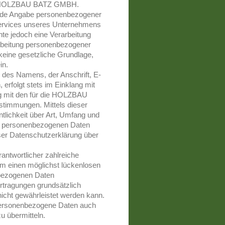
des HOLZBAU BATZ GMBH.
 jede Angabe personenbezogener
Services unseres Unternehmens
te jedoch eine Verarbeitung
arbeitung personenbezogener
 keine gesetzliche Grundlage,
in.
 des Namens, der Anschrift, E-
erfolgt stets im Einklang mit
g mit den für die HOLZBAU
timmungen. Mittels dieser
lichkeit über Art, Umfang und
en personenbezogenen Daten
eser Datenschutzerklärung über
ntwortlicher zahlreiche
m einen möglichst lückenlosen
nbezogenen Daten
rtragungen grundsätzlich
nicht gewährleistet werden kann.
 personenbezogene Daten auch
u übermitteln.