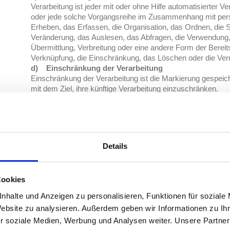
Verarbeitung ist jeder mit oder ohne Hilfe automatisierter 
oder jede solche Vorgangsreihe im Zusammenhang mit pe
Erheben, das Erfassen, die Organisation, das Ordnen, die 
Veränderung, das Auslesen, das Abfragen, die Verwendung,
Übermittlung, Verbreitung oder eine andere Form der Bereits
Verknüpfung, die Einschränkung, das Löschen oder die Ver
d) Einschränkung der Verarbeitung
Einschränkung der Verarbeitung ist die Markierung gespei
mit dem Ziel, ihre künftige Verarbeitung einzuschränken.
e) Profiling
Profiling ist jede Art der automatisierten Verarbeitung pers
besteht, dass diese personenbezogenen Daten verwendet
persönliche Aspekte, die sich auf eine natürliche Person be
insbesondere, um Aspekte bezüglich Arbeitsleistung, wirtsc
Details
persönlicher Vorlieben, Interessen, Zuverlässigkeit, Verhalte
Ortswechsel dieser natürlichen Person zu analysieren ode
f) Pseudonymisierung
Cookies
Pseudonymisierung ist die Verarbeitung personenbezogener
welche die personenbezogenen Daten ohne Hinzuziehung zus
nhalte und Anzeigen zu personalisieren, Funktionen für soziale
mehr einer spezifischen betroffenen Person zugeordnet we
Website zu analysieren. Außerdem geben wir Informationen zu I
zusätzlichen Informationen gesondert aufbewahrt werden u
r soziale Medien, Werbung und Analysen weiter. Unsere Partner
organisatorischen Maßnahmen unterliegen, die gewährleis