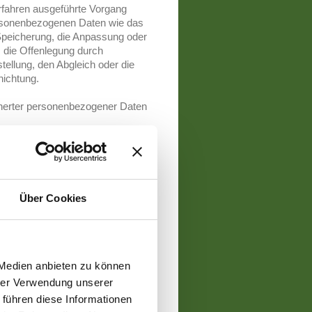
Verfahren ausgeführte Vorgang
rsonenbezogenen Daten wie das
Speicherung, die Anpassung oder
 die Offenlegung durch
tellung, den Abgleich oder die
nichtung.
cherter personenbezogener Daten
onenbezogener Daten, die darin
 werden, um bestimmte
ziehen, zu bewerten,
haftlicher Lage, Gesundheit,
Über Cookies
n, Aufenthaltsort oder
r vorherzusagen.
 Daten in einer Weise, auf
ätzlicher Informationen nicht
 Medien anbieten zu können
rden können, sofern diese
hrer Verwendung unserer
nd technischen und
 führen diese Informationen
ten, dass die personenbezogenen