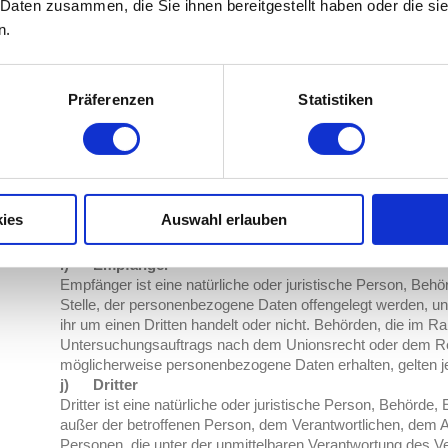
Daten nicht einer identifizierten oder identifizierbaren natü
 Daten zusammen, die Sie ihnen bereitgestellt haben oder die s
werden.
n.
g) Verantwortlicher oder für die Verarbeitung Verantwo
Verantwortlicher oder für die Verarbeitung Verantwortlicher is
Person, Behörde, Einrichtung oder andere Stelle, die allei
Präferenzen
Statistiken
über die Zwecke und Mittel der Verarbeitung von personen
Sind die Zwecke und Mittel dieser Verarbeitung durch das 
Mitgliedstaaten vorgegeben, so kann der Verantwortliche 
bestimmten Kriterien seiner Benennung nach dem Unionsre
Mitgliedstaaten vorgesehen werden.
h) Auftragsverarbeiter
ies
Auswahl erlauben
Auftragsverarbeiter ist eine natürliche oder juristische Per
andere Stelle, die personenbezogene Daten im Auftrag des V
i) Empfänger
Empfänger ist eine natürliche oder juristische Person, Behö
Stelle, der personenbezogene Daten offengelegt werden, un
ihr um einen Dritten handelt oder nicht. Behörden, die im
Untersuchungsauftrags nach dem Unionsrecht oder dem Rec
möglicherweise personenbezogene Daten erhalten, gelten j
j) Dritter
Dritter ist eine natürliche oder juristische Person, Behörde,
außer der betroffenen Person, dem Verantwortlichen, dem A
Personen, die unter der unmittelbaren Verantwortung des V