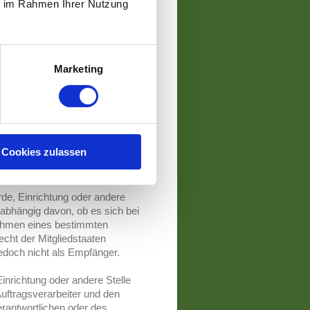
rlichen Person zugewiesen
ie im Rahmen Ihrer Nutzung
rtlicher
t die natürliche oder juristische
n oder gemeinsam mit anderen
Marketing
bezogenen Daten entscheidet.
Unionsrecht oder das Recht der
beziehungsweise können die
cht oder dem Recht der
Cookies zulassen
son, Behörde, Einrichtung oder
erantwortlichen verarbeitet.
rde, Einrichtung oder andere
abhängig davon, ob es sich bei
 Rahmen eines bestimmten
ht der Mitgliedstaaten
edoch nicht als Empfänger.
 Einrichtung oder andere Stelle
uftragsverarbeiter und den
erantwortlichen oder des