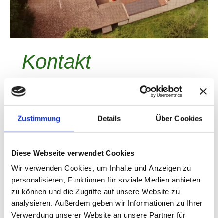
Kontakt
Holzbau Batz GmbH
Teichstr.
4
34260
Kaufungen
Zustimmung
Details
Über Cookies
Telefon:
05605 2540
Fax:
05605 2554
E-Mail: info@holzbau-batz.de
Diese Webseite verwendet Cookies
Wir verwenden Cookies, um Inhalte und Anzeigen zu
personalisieren, Funktionen für soziale Medien anbieten
Haben Sie Fragen, Wünsche oder Anregungen? Bitte
zu können und die Zugriffe auf unsere Website zu
nehmen Sie Kontakt mit uns auf, wir helfen Ihnen
analysieren. Außerdem geben wir Informationen zu Ihrer
gerne weiter!
Verwendung unserer Website an unsere Partner für