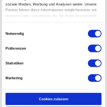
soziale Medien, Werbung und Analysen weiter. Unsere
Kontaktformular
Partner führen diese Informationen möglicherweise mit
weiteren Daten zusammen, die Sie ihnen bereitgestellt
Name:
*
haben oder die sie im Rahmen Ihrer Nutzung der Dienste
gesammelt haben.
Einwilligungsauswahl
E-Mail-Adresse:
*
Notwendig
Präferenzen
Telefon/Fax:
Statistiken
Nachricht:
*
Marketing
Captcha (Spam-Schutz-Code): *
Cookies zulassen